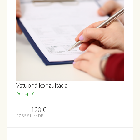
Vstupná konzultácia
Dostupné
120
€
97,56
€ bez DPH