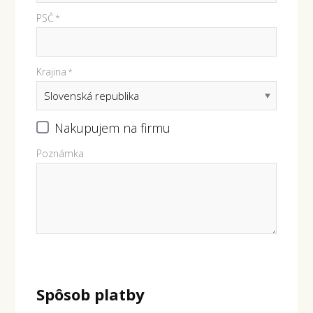
PSČ
*
Krajina
*
Nakupujem na firmu
Poznámka
Spôsob platby