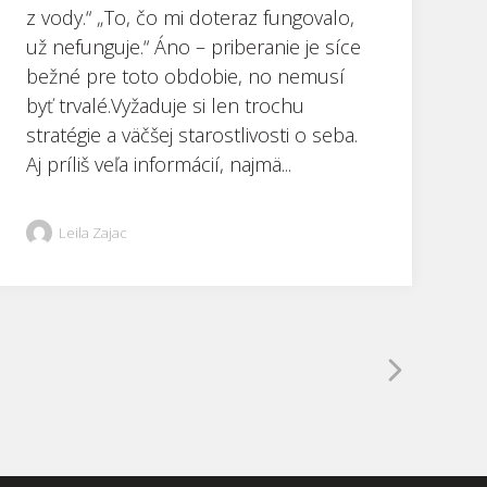
z vody.“ „To, čo mi doteraz fungovalo,
už nefunguje.“ Áno – priberanie je síce
bežné pre toto obdobie, no nemusí
byť trvalé.Vyžaduje si len trochu
stratégie a väčšej starostlivosti o seba.
Aj príliš veľa informácií, najmä...
Leila Zajac