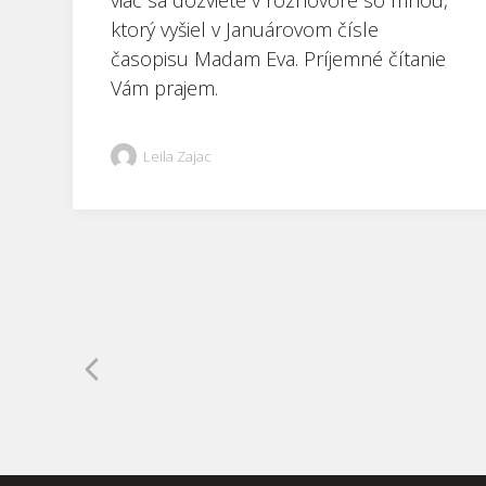
viac sa dozviete v rozhovore so mnou,
ktorý vyšiel v Januárovom čísle
časopisu Madam Eva. Príjemné čítanie
Vám prajem.
Leila Zajac