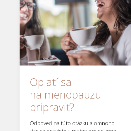
Oplatí sa
na menopauzu
pripraviť?
Odpoveď na túto otázku a omnoho