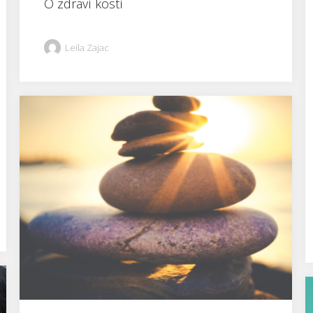
O zdraví kostí
Leila Zajac