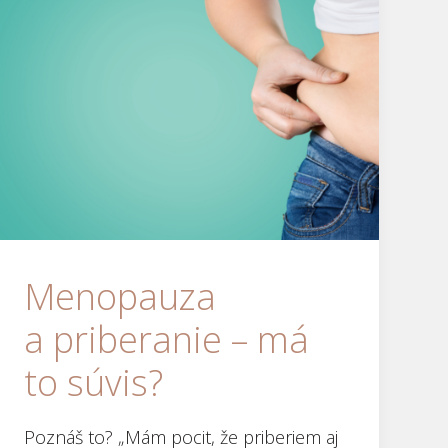
Menopauza
a priberanie – má
to súvis?
Poznáš to? „Mám pocit, že priberiem aj