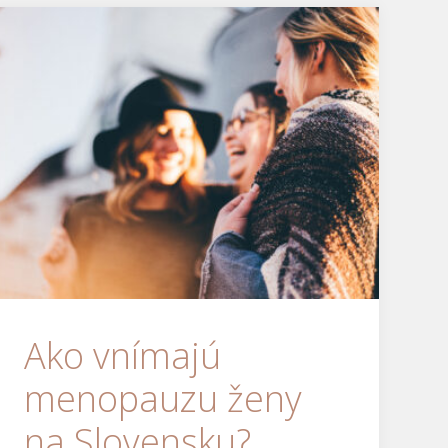
Ako vnímajú
menopauzu ženy
na Slovensku?