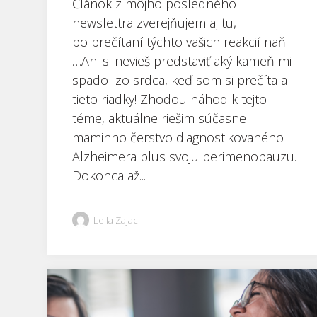
Článok z môjho posledného
newslettra zverejňujem aj tu,
po prečítaní týchto vašich reakcií naň:
…Ani si nevieš predstaviť aký kameň mi
spadol zo srdca, keď som si prečítala
tieto riadky! Zhodou náhod k tejto
téme, aktuálne riešim súčasne
maminho čerstvo diagnostikovaného
Alzheimera plus svoju perimenopauzu.
Dokonca až...
Leila Zajac